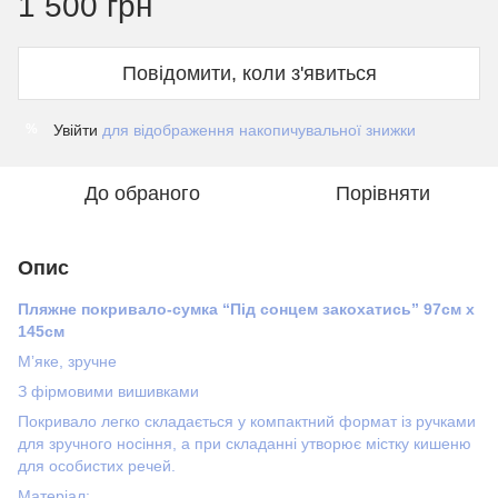
1 500 грн
Повідомити, коли з'явиться
Увійти
для відображення накопичувальної знижки
%
До обраного
Порівняти
Опис
Пляжне покривало-сумка “Під сонцем закохатись” 97см х
145см
Мʼяке, зручне
З фірмовими вишивками
Покривало легко складається у компактний формат із ручками
для зручного носіння, а при складанні утворює містку кишеню
для особистих речей.
Матеріал: