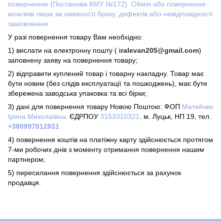
поверненню (Постанова КМУ №172). Обмін або повернення
можливі лише за наявності браку, дефектів або невідповідності
замовленню.
У разі повернення товару Вам необхідно:
1) вислати на електронну пошту (
iralevan
205@
gmail
.
com
)
заповнену заяву на повернення товару;
2) відправити куплений товар і товарну накладну. Товар має
бути новим (без слідів експлуатації та пошкоджень), має бути
збережена заводська упаковка та всі бірки;
3) дані для повернення товару Новою Поштою: ФОП
Матейчик
Ірина Миколаївна
. ЄДРПОУ
3153310321
. м.
Луцьк
, НП
19
, тел.
+3809
97812831
4) повернення коштів на платіжну карту здійснюється протягом
7-ми робочих днів з моменту отримання повернення нашим
партнером;
5) пересилання повернення здійснюється за рахунок
продавця.