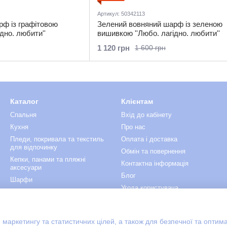
Артикул: 50342113
ф із графітовою
Зелений вовняний шарф із зеленою
дно. любити''
вишивкою ''Любо. лагідно. любити''
1 120 грн
1 600 грн
Каталог
Клієнтам
Спальня
Вхід до кабінету
Кухня
Про нас
Пледи, покривала та текстиль
Оплата і доставка
для відпочинку
Обмін та повернення
Кепки, панами та пляжні
Контактна інформація
аксесуари
Блог
Шарфи
Угода користувача
Подарунки до дня Св.
Валентина
Ми в соцмережах
 маркетингу та статистичних цілей, а також для безпечної та оптим