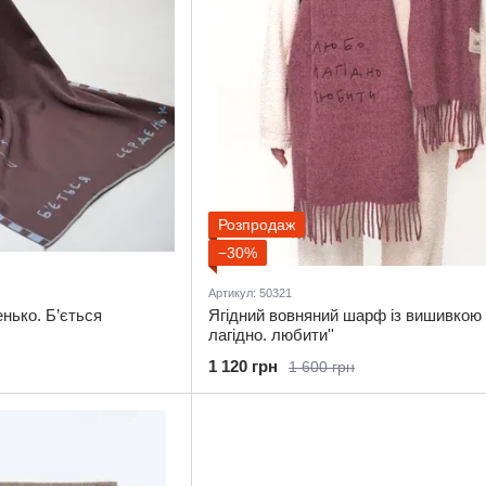
Розпродаж
−30%
Артикул: 50321
нько. Б’ється
Ягідний вовняний шарф із вишивкою 
лагідно. любити''
1 120 грн
1 600 грн