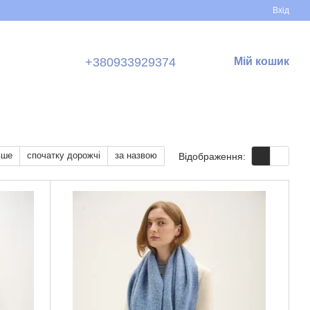
Вхід
+380933929374
Мій кошик
вше
спочатку дорожчі
за назвою
Відображення: