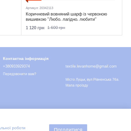
Артикул: 20342113
Коричневий вовняний шарф із червоною
вишивкою ''Любо. лагідно. любити''
1 120 грн
1 600 грн
Контактна інформація
+380933929374
textile.levanhome@gmail.com
Передзвонити вам?
Місто Луцьк, вул Рівненська 76а.
Мапа проїзду
альної роботи
Погодитися