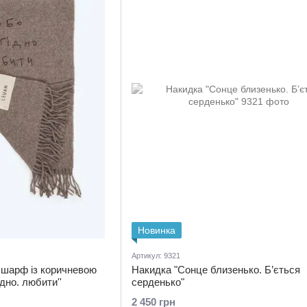
Новинка
Артикул: 9321
 шарф із коричневою
Накидка "Сонце близенько. Б’ється
дно. любити''
серденько"
2 450 грн