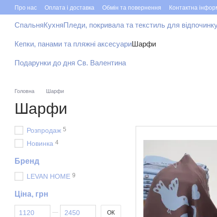
Перейти до основного контенту
Про нас
Оплата і доставка
Обмін та повернення
Контактна інфор
Спальня
Кухня
Пледи, покривала та текстиль для відпочинк
Кепки, панами та пляжні аксесуари
Шарфи
Подарунки до дня Св. Валентина
Головна
Шарфи
Шарфи
5
Розпродаж
4
Новинка
Бренд
9
LEVAN HOME
Ціна, грн
Від Ціна, грн
До Ціна, грн
ОК