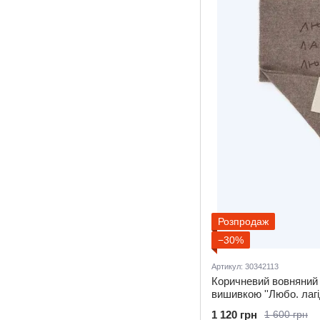
Розпродаж
−30%
Артикул: 30342113
Коричневий вовняний
вишивкою ''Любо. лагі
1 120 грн
1 600 грн