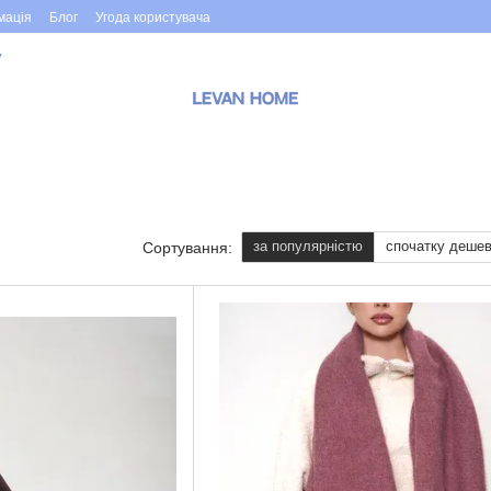
мація
Блог
Угода користувача
у
за популярністю
спочатку деше
Сортування: