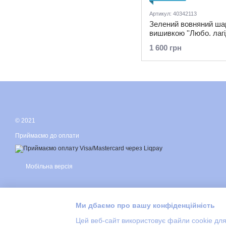
Артикул: 40342113
Зелений вовняний шар
вишивкою ''Любо. лагі
1 600 грн
© 2021
Приймаємо до оплати
Мобільна версія
Ми дбаємо про вашу конфіденційність
Цей веб-сайт використовує файли cookie для