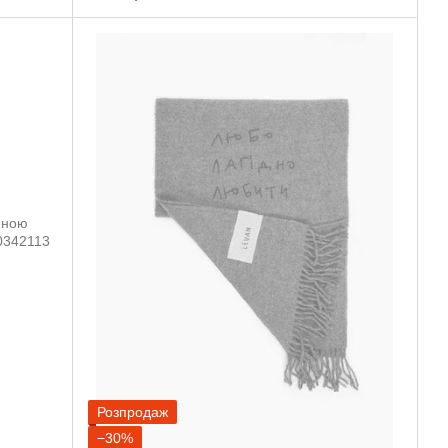
Розпродаж
−30%