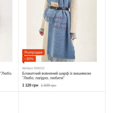
Розпродаж
−30%
Артикул: 0342113
''Любо.
Блакитний вовняний шарф із вишивкою
''Любо. лагідно. любити''
1 120 грн
1 600 грн