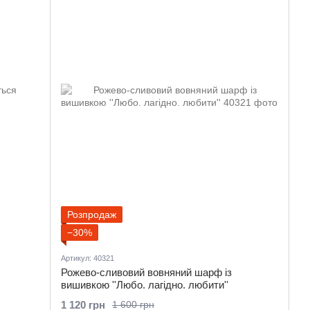
Розпродаж
−30%
Артикул: 40321
Рожево-сливовий вовняний шарф із
вишивкою ''Любо. лагідно. любити''
1 120 грн
1 600 грн