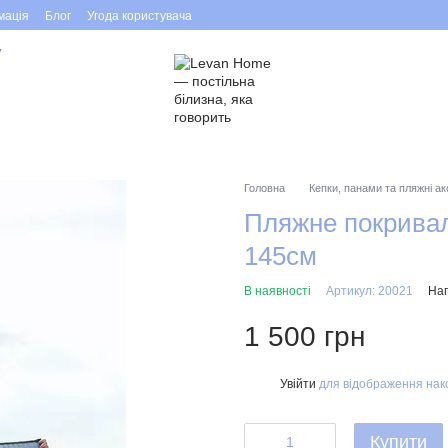
мація
Блог
Угода користувача
у
Головна
Кепки, панами та пляжні а
Пляжне покривал
145см
В наявності
Артикул: 20021
Нап
1 500 грн
Увійти
для відображення нак
%
Купити