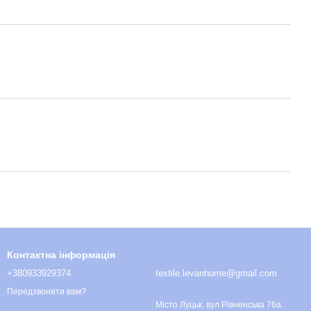
Контактна інформація
+380933929374
textile.levanhome@gmail.com
Передзвонити вам?
Місто Луцьк, вул Рівненська 76а.