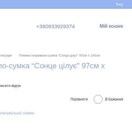
Вхід
+380933929374
Мій кошик
ксесуари
Пляжне покривало-сумка “Сонце цілує” 97см х 145см
о-сумка “Сонце цілує” 97см х
исати відгук
Порівняти
В бажання
опичувальної знижки