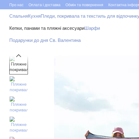
Перейти до основного контенту
Про нас
Оплата і доставка
Обмін та повернення
Контактна інфор
Спальня
Кухня
Пледи, покривала та текстиль для відпочинк
Кепки, панами та пляжні аксесуари
Шарфи
Подарунки до дня Св. Валентина