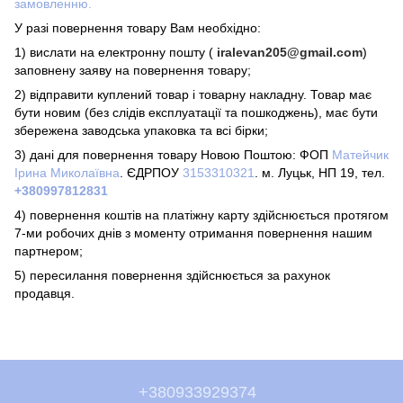
замовленню.
У разі повернення товару Вам необхідно:
1) вислати на електронну пошту (
iralevan
205@
gmail
.
com
)
заповнену заяву на повернення товару;
2) відправити куплений товар і товарну накладну. Товар має
бути новим (без слідів експлуатації та пошкоджень), має бути
збережена заводська упаковка та всі бірки;
3) дані для повернення товару Новою Поштою: ФОП
Матейчик
Ірина Миколаївна
. ЄДРПОУ
3153310321
. м.
Луцьк
, НП
19
, тел.
+3809
97812831
4) повернення коштів на платіжну карту здійснюється протягом
7-ми робочих днів з моменту отримання повернення нашим
партнером;
5) пересилання повернення здійснюється за рахунок
продавця.
+380933929374