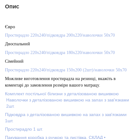
Опис
Євро
Простирадло 220х240
/
підковдра 200х220
/
наволочки 50х70
Двоспальний
Простирадло 220х240
/
підковдра 180х220
/
наволочки 50х70
Сімейний
Простирадло 220х240
/
підковдра 150х200 (2шт)
/
наволочки 50х70
Можливе виготовлення простирадла на резинці, вкажіть в
коментарі до замовлення розміри вашого матрацу.
Комплект постільної білизни з деталізованою вишивкою
Наволочки з деталізованою вишивкою на запах з зав'язками
2шт.
Підковдра з деталізованою вишивкою на запах з зав'язками
1шт.
Простирадло 1 шт.
Пакування коробка з ручкою та листівка. СКЛАД •