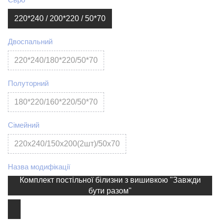
220*240 / 200*220 / 50*70
Двоспальний
220*240/180*220/50*70
Полуторний
180*220/160*220/50*70
Сімейний
220х240/150х200(2шт)/50х70
Назва модифікації
Комплект постільної білизни з вишивкою "Завжди
бути разом"