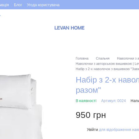
мація
Блог
Угода користувача
у
Головна
Спальня
Наволочки з 
Наволочки з авторською вишивкою | 
Набір з 2-х наволочок з вишивкою "Зав
Набір з 2-х нав
разом"
В наявності
Артикул: 0024
Напи
950 грн
Увійти
для відображення нак
%