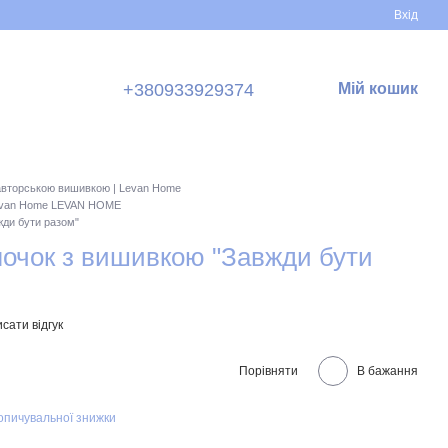
Вхід
+380933929374
Мій кошик
авторською вишивкою | Levan Home
Levan Home LEVAN HOME
жди бути разом"
олочок з вишивкою "Завжди бути
сати відгук
Порівняти
В бажання
опичувальної знижки