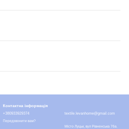
Контактна інформація
+380933929374
textile.levanhome@gmail.com
Передзвонити вам?
Місто Луцьк, вул Рівненська 76а.