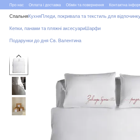
Перейти до основного контенту
Про нас
Оплата і доставка
Обмін та повернення
Контактна інфор
Спальня
Кухня
Пледи, покривала та текстиль для відпочинк
Кепки, панами та пляжні аксесуари
Шарфи
Подарунки до дня Св. Валентина