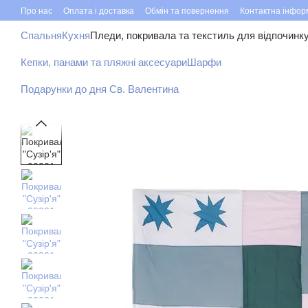
Перейти до основного контенту
Про нас
Оплата і доставка
Обмін та повернення
Контактна інфор
Спальня
Кухня
Пледи, покривала та текстиль для відпочинк
Кепки, панами та пляжні аксесуари
Шарфи
Подарунки до дня Св. Валентина