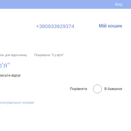
Вхід
+380933929374
Мій кошик
иль для відпочинку
Покривало "Сузір'я"
'я"
исати відгук
Порівняти
В бажання
опичувальної знижки