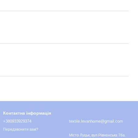
Контактна інформація
+380933929374
textile.levanhome@gmail.com
Передзвонити вам?
Місто Луцьк, вул Рівненська 76а.