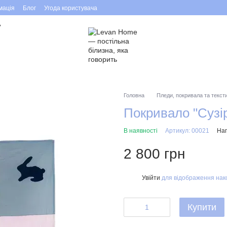
мація
Блог
Угода користувача
у
Головна
Пледи, покривала та текст
Покривало "Сузір
В наявності
Артикул: 00021
Нап
2 800 грн
Увійти
для відображення нак
%
Купити