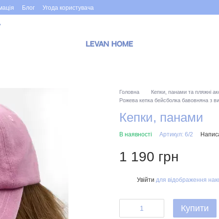
мація
Блог
Угода користувача
у
Головна
Кепки, панами та пляжні а
Рожева кепка бейсболка бавовняна з в
Кепки, панами
В наявності
Артикул: 6/2
Написа
1 190 грн
Увійти
для відображення нак
%
Купити