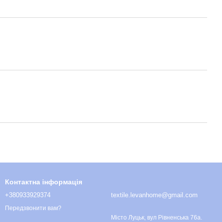
Контактна інформація
+380933929374
textile.levanhome@gmail.com
Передзвонити вам?
Місто Луцьк, вул Рівненська 76а.