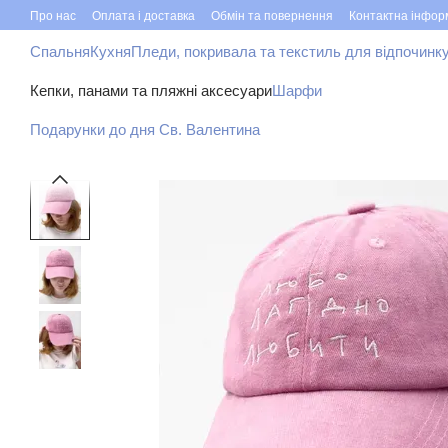
Перейти до основного контенту
Про нас
Оплата і доставка
Обмін та повернення
Контактна інфор
Спальня
Кухня
Пледи, покривала та текстиль для відпочинк
Кепки, панами та пляжні аксесуари
Шарфи
Подарунки до дня Св. Валентина