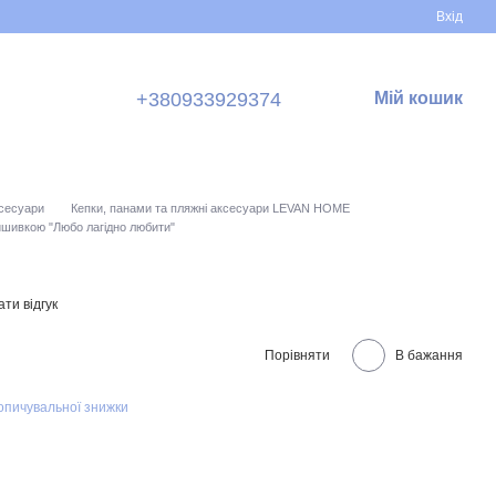
Вхід
+380933929374
Мій кошик
ксесуари
Кепки, панами та пляжні аксесуари LEVAN HOME
ишивкою "Любо лагідно любити"
ти відгук
Порівняти
В бажання
опичувальної знижки